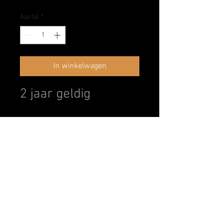
Aantal
*
In winkelwagen
2 jaar geldig
Den Angelus
Bondgenotenlaan 102
3000 Leuven
Privacy