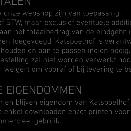
ETALEN
ia onze webshop zijn van toepassing.
sief BTW, maar exclusief eventuele addit
 aan het totaalbedrag van de eindgebrui
den toegevoegd. Katspoelhof is verant
e houden en aan te passen indien nodig.
bestelling zal niet worden verwerkt no
 weigert om vooraf of bij levering te b
E EIGENDOMMEN
ijn en blijven eigendom van Katspoelhof
e enkel downloaden en/of printen voor
mmercieel gebruik.