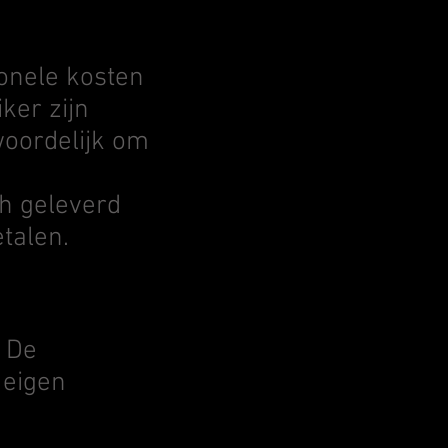
ionele kosten
ker zijn
woordelijk om
ch geleverd
etalen.
. De
 eigen