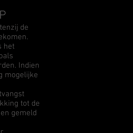
P
tenzij de
gekomen.
s het
oals
den. Indien
g mogelijke
ntvangst
kking tot de
rden gemeld
or