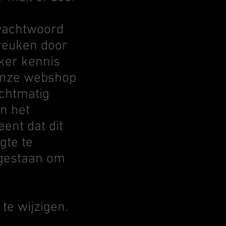
 wachtwoord
reuken door
ker kennis
 onze webshop
echtmatig
n het
ent dat dit
gte te
egestaan om
te wijzigen.