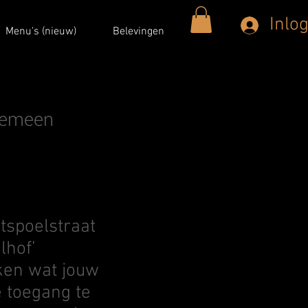
Inlo
Menu's (nieuw)
Belevingen
lgemeen
atspoelstraat
lhof’
ken wat jouw
e toegang te