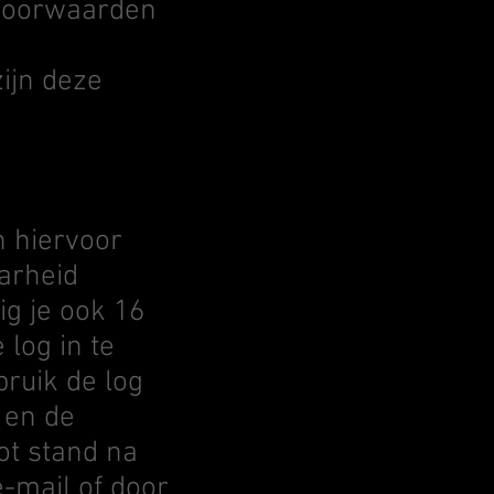
 voorwaarden
zijn deze
h hiervoor
arheid
ig je ook 16
 log in te
bruik de log
 en de
ot stand na
e-mail of door