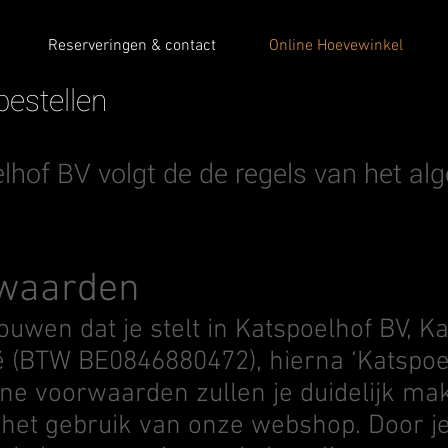
Reserveringen & contact
Online Hoevewinkel
bestellen
lhof BV volgt de de regels van het a
rwaarden
uwen dat je stelt in Katspoelhof BV, K
ë (BTW BE0846880472), hierna ‘Katspoe
 voorwaarden zullen je duidelijk ma
bij het gebruik van onze webshop. Door j