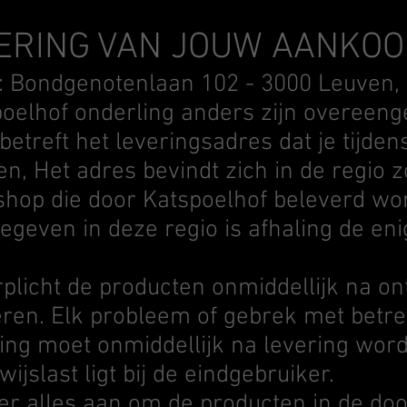
ERING VAN JOUW AANKOO
 : Bondgenotenlaan 102 - 3000 Leuven, 
poelhof onderling anders zijn overeen
betreft het leveringsadres dat je tijden
n, Het adres bevindt zich in de regio z
hop die door Katspoelhof beleverd wor
egeven in deze regio is afhaling de eni
rplicht de producten onmiddellijk na o
ren. Elk probleem of gebrek met betre
ming moet onmiddellijk na levering wo
ijslast ligt bij de eindgebruiker.
er alles aan om de producten in de do