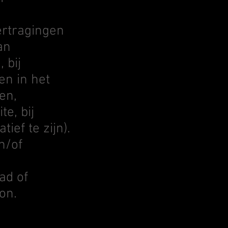
ertragingen
an
 bij
en in het
en,
e, bij
ief te zijn).
n/of
ad of
on.