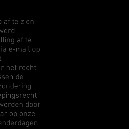
 af te zien
 werd
ling af te
ia e-mail op
t
r het recht
ssen de
tzondering
epingsrecht
 worden door
aar op onze
lenderdagen