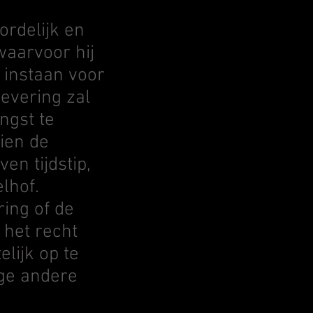
ordelijk en
waarvoor hij
 instaan voor
levering zal
ngst te
dien de
en tijdstip,
lhof.
ring of de
 het recht
elijk op te
ige andere